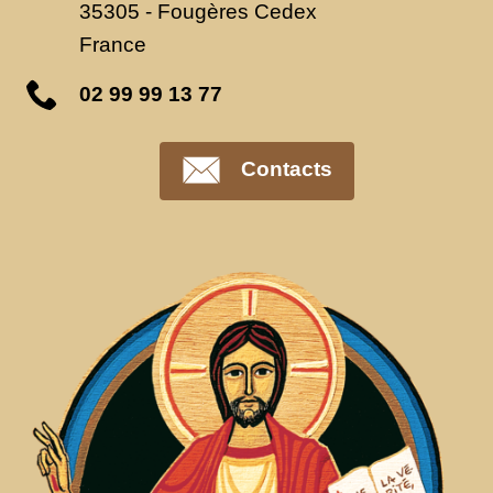
35305
-
Fougères Cedex
France
02 99 99 13 77
Contacts