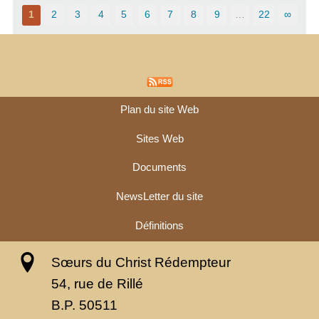
1
2
3
4
5
6
7
8
9
…
22
∞
Plan du site Web
Sites Web
Documents
NewsLetter du site
Définitions
Sœurs du Christ Rédempteur
54, rue de Rillé
B.P. 50511